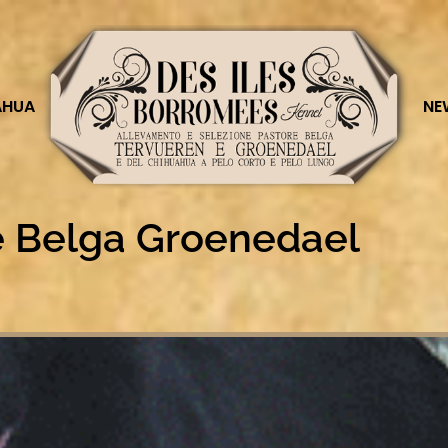
AHUA
NE
e Belga Groenedael