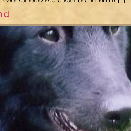
ce Mme. Gallicchio3 ECC Classe Libera Int. Expo Di […]
nd