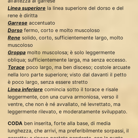
all’altezza al garrese
Linea superiore
la linea superiore del dorso e del
rene è diritta
Garrese
accentuato
Dorso
fermo, corto e molto muscoloso
Rene
solido, corto, sufficientemente largo, molto
muscoloso
Groppa
molto muscolosa; è solo leggermente
obliqua; sufficientemente larga, ma senza eccesso.
Torace
poco largo, ma ben disceso; costole arcuate
nella loro parte superiore; visto dal davanti il petto
è poco largo, senza essere stretto
Linea inferiore
comincia sotto il torace e risale
leggermente, con una curva armoniosa, verso il
ventre, che non è né avvallato, né levrettato, ma
leggermente rilevato, e moderatamente sviluppato.
CODA
ben inserita, forte alla base, di media
lunghezza, che arrivi, ma preferibilmente sorpassi, il
garretto; a riposo portata pendente, con la punta