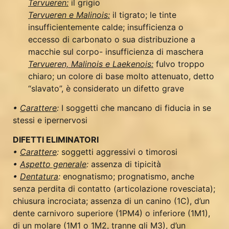
Tervueren:
il grigio
Tervueren e Malinois:
il tigrato; le tinte
insufficientemente calde; insufficienza o
eccesso di carbonato o sua distribuzione a
macchie sul corpo- insufficienza di maschera
Tervueren, Malinois e Laekenois:
fulvo troppo
chiaro; un colore di base molto attenuato, detto
“slavato”, è considerato un difetto grave
•
Carattere
:
I soggetti che mancano di fiducia in se
stessi e ipernervosi
DIFETTI ELIMINATORI
•
Carattere
:
soggetti aggressivi o timorosi
•
Aspetto generale
:
assenza di tipicità
•
Dentatura
:
enognatismo; prognatismo, anche
senza perdita di contatto (articolazione rovesciata);
chiusura incrociata; assenza di un canino (1C), d’un
dente carnivoro superiore (1PM4) o inferiore (1M1),
di un molare (1M1 o 1M2, tranne gli M3), d’un