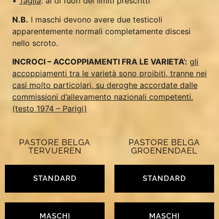
•
Taglia
: al di fuori dei limiti prescritti
N.B.
I maschi devono avere due testicoli
apparentemente normali completamente discesi
nello scroto.
INCROCI – ACCOPPIAMENTI FRA LE VARIETA’:
gli
accoppiamenti tra le varietà sono proibiti, tranne nei
casi molto particolari, su deroghe accordate dalle
commissioni d’allevamento nazionali competenti.
(testo 1974 – Parigi)
PASTORE BELGA
PASTORE BELGA
TERVUEREN
GROENENDAEL
STANDARD
STANDARD
MASCHI
MASCHI