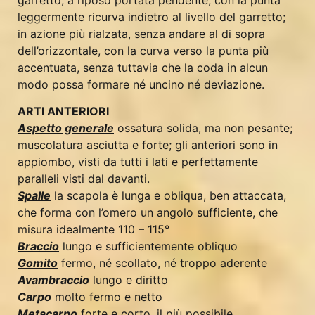
leggermente ricurva indietro al livello del garretto;
in azione più rialzata, senza andare al di sopra
dell’orizzontale, con la curva verso la punta più
accentuata, senza tuttavia che la coda in alcun
modo possa formare né uncino né deviazione.
ARTI ANTERIORI
Aspetto generale
ossatura solida, ma non pesante;
muscolatura asciutta e forte; gli anteriori sono in
appiombo, visti da tutti i lati e perfettamente
paralleli visti dal davanti.
Spalle
la scapola è lunga e obliqua, ben attaccata,
che forma con l’omero un angolo sufficiente, che
misura idealmente 110 – 115°
Braccio
lungo e sufficientemente obliquo
Gomito
fermo, né scollato, né troppo aderente
Avambraccio
lungo e diritto
Carpo
molto fermo e netto
Metacarpo
forte e corto, il più possibile