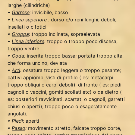
larghe (cilindriche)
•
Garrese
:
invisibile, basso
• Linea superiore :
dorso e/o reni lunghi, deboli,
insellati o cifotici
•
Groppa
:
troppo inclinata, sopraelevata
•
Linea inferiore
:
troppo o troppo poco discesa;
troppo ventre
•
Coda
:
inserita troppo bassa; portata troppo alta,
che forma uncino, deviata
•
Arti
:
ossatura troppo leggera o troppo pesante;
cattivi appiombi visti di profilo ( es: metacarpi
troppo obliqui o carpi deboli), di fronte ( es: piedi
cagnoli o vaccini, gomiti scollati etc) o da dietro (
es: posteriori ravvicinati, scartati o cagnoli, garretti
chiusi o aperti); troppo poco o esageratamente
angolati.
•
Piedi
:
aperti
•
Passo
:
movimento stretto, falcate troppo corte,