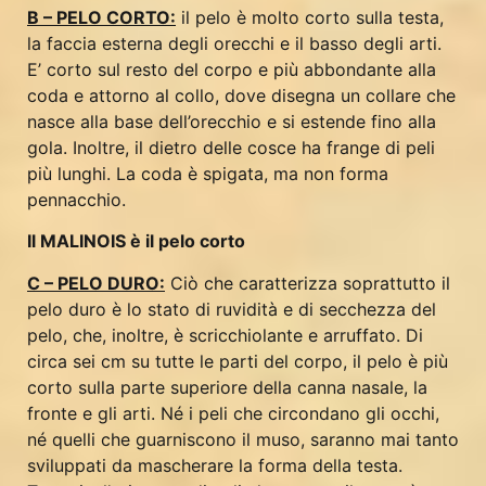
B – PELO CORTO:
il pelo è molto corto sulla testa,
la faccia esterna degli orecchi e il basso degli arti.
E’ corto sul resto del corpo e più abbondante alla
coda e attorno al collo, dove disegna un collare che
nasce alla base dell’orecchio e si estende fino alla
gola. Inoltre, il dietro delle cosce ha frange di peli
più lunghi. La coda è spigata, ma non forma
pennacchio.
Il MALINOIS è il pelo corto
C – PELO DURO:
Ciò che caratterizza soprattutto il
pelo duro è lo stato di ruvidità e di secchezza del
pelo, che, inoltre, è scricchiolante e arruffato. Di
circa sei cm su tutte le parti del corpo, il pelo è più
corto sulla parte superiore della canna nasale, la
fronte e gli arti. Né i peli che circondano gli occhi,
né quelli che guarniscono il muso, saranno mai tanto
sviluppati da mascherare la forma della testa.