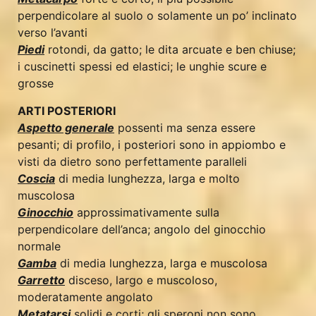
perpendicolare al suolo o solamente un po’ inclinato
verso l’avanti
Piedi
rotondi, da gatto; le dita arcuate e ben chiuse;
i cuscinetti spessi ed elastici; le unghie scure e
grosse
ARTI POSTERIORI
Aspetto generale
possenti ma senza essere
pesanti; di profilo, i posteriori sono in appiombo e
visti da dietro sono perfettamente paralleli
Coscia
di media lunghezza, larga e molto
muscolosa
Ginocchio
approssimativamente sulla
perpendicolare dell’anca; angolo del ginocchio
normale
Gamba
di media lunghezza, larga e muscolosa
Garretto
disceso, largo e muscoloso,
moderatamente angolato
Metatarsi
solidi e corti; gli speroni non sono