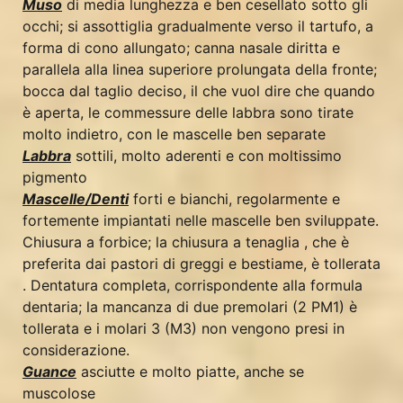
Muso
di media lunghezza e ben cesellato sotto gli
occhi; si assottiglia gradualmente verso il tartufo, a
forma di cono allungato; canna nasale diritta e
parallela alla linea superiore prolungata della fronte;
bocca dal taglio deciso, il che vuol dire che quando
è aperta, le commessure delle labbra sono tirate
molto indietro, con le mascelle ben separate
Labbra
sottili, molto aderenti e con moltissimo
pigmento
Mascelle/Denti
forti e bianchi, regolarmente e
fortemente impiantati nelle mascelle ben sviluppate.
Chiusura a forbice; la chiusura a tenaglia , che è
preferita dai pastori di greggi e bestiame, è tollerata
. Dentatura completa, corrispondente alla formula
dentaria; la mancanza di due premolari (2 PM1) è
tollerata e i molari 3 (M3) non vengono presi in
considerazione.
Guance
asciutte e molto piatte, anche se
muscolose