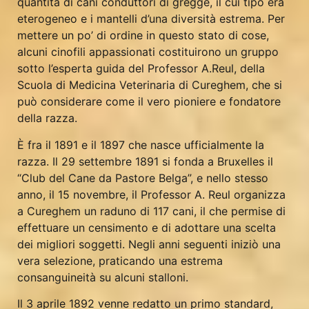
quantità di cani conduttori di gregge, il cui tipo era
eterogeneo e i mantelli d’una diversità estrema. Per
mettere un po’ di ordine in questo stato di cose,
alcuni cinofili appassionati costituirono un gruppo
sotto l’esperta guida del Professor A.Reul, della
Scuola di Medicina Veterinaria di Cureghem, che si
può considerare come il vero pioniere e fondatore
della razza.
È fra il 1891 e il 1897 che nasce ufficialmente la
razza. Il 29 settembre 1891 si fonda a Bruxelles il
“Club del Cane da Pastore Belga”, e nello stesso
anno, il 15 novembre, il Professor A. Reul organizza
a Cureghem un raduno di 117 cani, il che permise di
effettuare un censimento e di adottare una scelta
dei migliori soggetti. Negli anni seguenti iniziò una
vera selezione, praticando una estrema
consanguineità su alcuni stalloni.
Il 3 aprile 1892 venne redatto un primo standard,