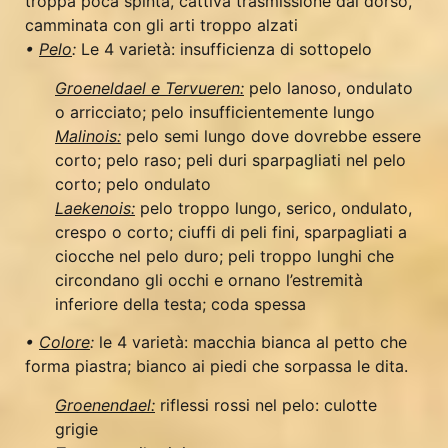
troppa poca spinta, cattiva trasmissione dal dorso,
camminata con gli arti troppo alzati
•
Pelo
:
Le 4 varietà: insufficienza di sottopelo
Groeneldael e Tervueren:
pelo lanoso, ondulato
o arricciato; pelo insufficientemente lungo
Malinois:
pelo semi lungo dove dovrebbe essere
corto; pelo raso; peli duri sparpagliati nel pelo
corto; pelo ondulato
Laekenois:
pelo troppo lungo, serico, ondulato,
crespo o corto; ciuffi di peli fini, sparpagliati a
ciocche nel pelo duro; peli troppo lunghi che
circondano gli occhi e ornano l’estremità
inferiore della testa; coda spessa
•
Colore
:
le 4 varietà: macchia bianca al petto che
forma piastra; bianco ai piedi che sorpassa le dita.
Groenendael:
riflessi rossi nel pelo: culotte
grigie