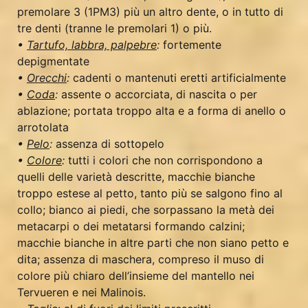
premolare 3 (1PM3) più un altro dente, o in tutto di
tre denti (tranne le premolari 1) o più.
•
Tartufo, labbra, palpebre
:
fortemente
depigmentate
•
Orecchi
:
cadenti o mantenuti eretti artificialmente
•
Coda
:
assente o accorciata, di nascita o per
ablazione; portata troppo alta e a forma di anello o
arrotolata
•
Pelo
:
assenza di sottopelo
•
Colore
:
tutti i colori che non corrispondono a
quelli delle varietà descritte, macchie bianche
troppo estese al petto, tanto più se salgono fino al
collo; bianco ai piedi, che sorpassano la metà dei
metacarpi o dei metatarsi formando calzini;
macchie bianche in altre parti che non siano petto e
dita; assenza di maschera, compreso il muso di
colore più chiaro dell’insieme del mantello nei
Tervueren e nei Malinois.