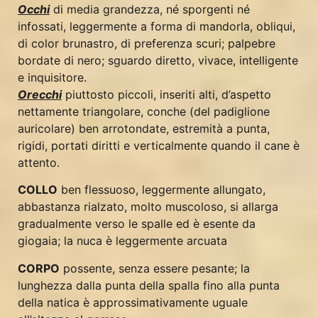
Occhi
di media grandezza, né sporgenti né
infossati, leggermente a forma di mandorla, obliqui,
di color brunastro, di preferenza scuri; palpebre
bordate di nero; sguardo diretto, vivace, intelligente
e inquisitore.
Orecchi
piuttosto piccoli, inseriti alti, d’aspetto
nettamente triangolare, conche (del padiglione
auricolare) ben arrotondate, estremità a punta,
rigidi, portati diritti e verticalmente quando il cane è
attento.
COLLO
ben flessuoso, leggermente allungato,
abbastanza rialzato, molto muscoloso, si allarga
gradualmente verso le spalle ed è esente da
giogaia; la nuca è leggermente arcuata
CORPO
possente, senza essere pesante; la
lunghezza dalla punta della spalla fino alla punta
della natica è approssimativamente uguale