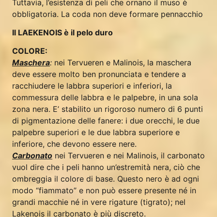
Tuttavia, l’esistenza di peli che ornano il muso è
obbligatoria. La coda non deve formare pennacchio
Il LAEKENOIS è il pelo duro
COLORE:
Maschera
:
nei Tervueren e Malinois, la maschera
deve essere molto ben pronunciata e tendere a
racchiudere le labbra superiori e inferiori, la
commessura delle labbra e le palpebre, in una sola
zona nera. E’ stabilito un rigoroso numero di 6 punti
di pigmentazione delle fanere: i due orecchi, le due
palpebre superiori e le due labbra superiore e
inferiore, che devono essere nere.
Carbonato
nei Tervueren e nei Malinois, il carbonato
vuol dire che i peli hanno un’estremità nera, ciò che
ombreggia il colore di base. Questo nero è ad ogni
modo “fiammato” e non può essere presente né in
grandi macchie né in vere rigature (tigrato); nel
Lakenois il carbonato è più discreto.