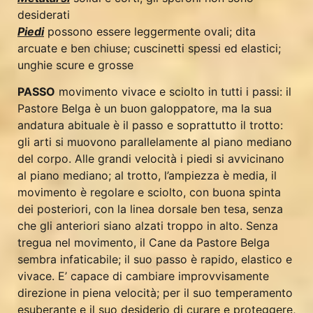
desiderati
Piedi
possono essere leggermente ovali; dita
arcuate e ben chiuse; cuscinetti spessi ed elastici;
unghie scure e grosse
PASSO
movimento vivace e sciolto in tutti i passi: il
Pastore Belga è un buon galoppatore, ma la sua
andatura abituale è il passo e soprattutto il trotto:
gli arti si muovono parallelamente al piano mediano
del corpo. Alle grandi velocità i piedi si avvicinano
al piano mediano; al trotto, l’ampiezza è media, il
movimento è regolare e sciolto, con buona spinta
dei posteriori, con la linea dorsale ben tesa, senza
che gli anteriori siano alzati troppo in alto. Senza
tregua nel movimento, il Cane da Pastore Belga
sembra infaticabile; il suo passo è rapido, elastico e
vivace. E’ capace di cambiare improvvisamente
direzione in piena velocità; per il suo temperamento
esuberante e il suo desiderio di curare e proteggere,