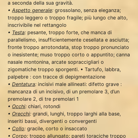
a seconda della sua gravità.
•
Aspetto generale
:
grossolano, senza eleganza;
troppo leggero o troppo fragile; più lungo che alto,
inscrivibile nel rettangolo
•
Testa
:
pesante, troppo forte, che manca di
parallelismo, insufficientemente cesellata e asciutta;
fronte troppo arrotondata, stop troppo pronunciato
o inesistente; muso troppo corto o appuntito; canna
nasale montonina, arcate sopraccigliari o
zigomatiche troppo sporgenti. • Tartufo, labbra,
palpebre : con tracce di depigmentazione
•
Dentatura
:
incisivi male allineati: difetto grave :
mancanza di un incisivo, di un premolare 3, d’un
premolare 2, di tre premolari 1
•
Occhi
:
chiari, rotondi
•
Orecchi
:
grandi, lunghi, troppo larghi alla base,
inseriti bassi, divergenti o convergenti
•
Collo
:
gracile, corto o insaccato
•
Corpo
:
troppo allungato; pareti toraciche troppo